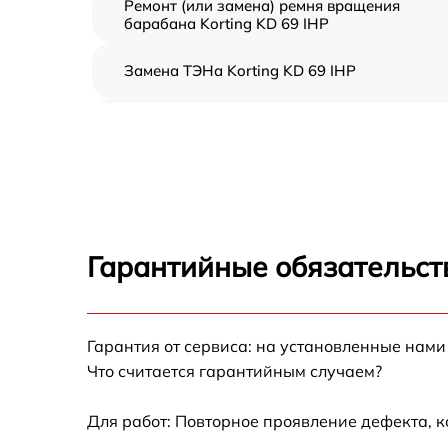
Ремонт (или замена) ремня вращения
барабана Korting KD 69 IHP
Замена ТЭНа Korting KD 69 IHP
Восстановление функций системы
вентилирования Korting KD 69 IHP
Замена устройств управления Korting KD 6
IHP
Устранение засора Korting KD 69 IHP
Гарантийные обязательст
Замена питающего кабеля Korting KD 69 IH
Гарантия от сервиса: на установленные нами
Замена дисплея Korting KD 69 IHP
Что считается гарантийным случаем?
Замена подсветки индикаторов Korting KD
69 IHP
Для работ: Повторное проявление дефекта, 