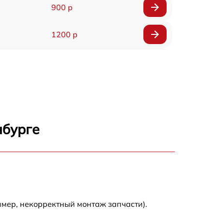
900 р
1200 р
1400 р
800 р
1600 р
нбурге
1100 р
1000 р
900 р
имер, некорректный монтаж запчасти).