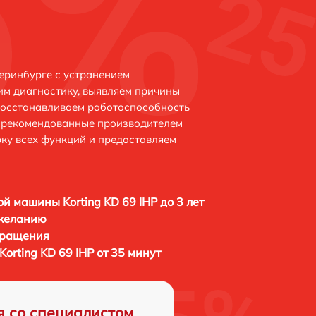
теринбурге с устранением
м диагностику, выявляем причины
восстанавливаем работоспособность
и рекомендованные производителем
рку всех функций и предоставляем
й машины Korting KD 69 IHP до 3 лет
 желанию
бращения
rting KD 69 IHP от 35 минут
я со специалистом