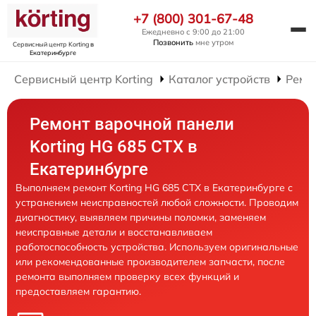
+7 (800) 301-67-48
Ежедневно с 9:00 до 21:00
Позвонить
мне утром
Сервисный центр Korting
в
Екатеринбурге
Сервисный центр Korting
Каталог устройств
Ремо
Ремонт варочной панели
Korting HG 685 CTX в
Екатеринбурге
Выполняем ремонт Korting HG 685 CTX в Екатеринбурге с
устранением неисправностей любой сложности. Проводим
диагностику, выявляем причины поломки, заменяем
неисправные детали и восстанавливаем
работоспособность устройства. Используем оригинальные
или рекомендованные производителем запчасти, после
ремонта выполняем проверку всех функций и
предоставляем гарантию.