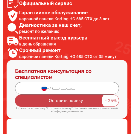
Официальный сервис
Гарантийное обслуживание
варочной панели Korting HG 685 CTX до 3 лет
Диагностика за наш счет,
ремонт по желанию
Бесплатный выезд курьера
в день обращения
Срочный ремонт
варочной панели Korting HG 685 CTX от 35 минут
Бесплатная консультация со
специалистом
Оставить заявку
Нажимая на кнопку "Оставить заявку" Вы соглашаетесь c
политикой
конфиденциальности