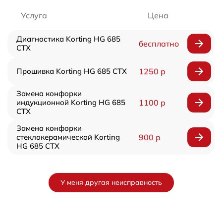
Услуга
Цена
Диагностика Korting HG 685
бесплатно
CTX
Прошивка Korting HG 685 CTX
1250 р
Замена конфорки
индукционной Korting HG 685
1100 р
CTX
Замена конфорки
стеклокерамической Korting
900 р
HG 685 CTX
У меня другая неисправность